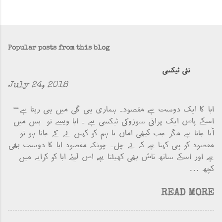
P
o
s
Popular posts from this blog
t
a
C
نئی ٹیکسی
o
July 24, 2018
m
m
e
ابا کا ایک دوست ہے، مقصود۔ ہماری ہی گلی میں ہی رہتا ہے-
n
اسکے پاس ایک پرانی سوزوکی ٹیکسی ہے ۔ ابا ویسے تو بس میں
t
آتا جاتا ہے مگر جب کبھی اماں یا ہم کو کہیں لے کے جانا ہو تو
مقصود کو ہی کہتا ہے کہ لے چل۔ چونکہ مقصود ابا کا دوست بھی
ہے اور اسکے ساتھ تاش بھی کھیلتا ہے، اس لیئے ابا کو کرایہ میں
کچھ …
READ MORE