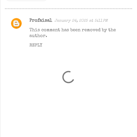
Profaisal
January 24, 2025 at 5:11 PM
C
This comment has been removed by the
o
author.
m
REPLY
m
e
n
t
s