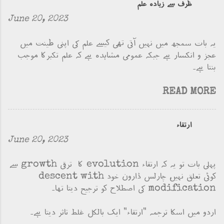
ظرف سے زیادہ علم
June 20, 2023
یہ بات سمجھ میں نہیں آتی تھی کیسے علم کی اپنی طینت میں
عجز و انکسار ہے جبکہ عمومی مشاہدہ ہے کہ علم تکبرکا موجب
بنتا ہے۔
READ MORE
ارتقاء
June 20, 2023
پہلی بات تو یہ کہ ارتقاء evolution کا ترقی growth سے
کوئی تعلق نہیں، چارلس ڈارون خود descent with
modification کی اصطلاح کو ترجیح دیتا تھا۔
اردو میں اسکا ترجمہ "ارتقاء" ایک بالکل غلط تاثر دیتا ہے۔