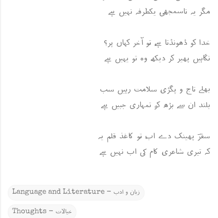
مگر یہ ناسمجھی، یکطرفہ نہیں ہے
خدا کو ڈھونڈتا ہے، تُو آخر کہاں پر؟
نِگاہیں پھیر کر دیکھ، وہ تو یہیں ہے
بھلے تاج و پگڑی، سلامت رہیں سب
بلند ان سے بڑھ کر، تمہاری جبیں ہے
سفرؔ پھینک دے اب، تُو کاغذ قلم یہ
کہ تیری شاعری، کام کی اب نہیں ہے
Language and Literature - زبان و ادب
Thoughts - خیالات