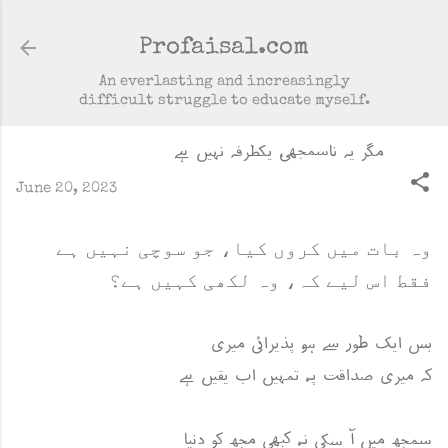
Skip to main content
Profaisal.com
An everlasting and increasingly
difficult struggle to educate myself.
مگر یہ ناسمجھی، یکطرفہ نہیں ہے
June 20, 2023
​وہ بات میں کروں کیا، جو سوچی نہیں ہے
فقط اس لیے کہ، وہ لکھی کہیں ہے؟
بس ایک طور سے ہو، پذیرائی میری
کہ میری صداقت پہ، تمہیں اب یقیں ہے
سمجھ میں آ سکی نہ، کبھی مجھ کو دنیا