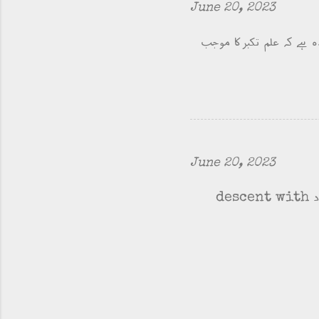
June 20, 2023
 ہے کہ علم تکبرکا موجب
June 20, 2023
پہلی بات تو یہ کہ ارتقاء evolution کا ترقی growth سے کوئی تعلق نہیں، چارلس ڈارون خود descent with