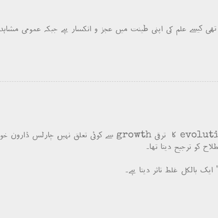
ھی کیسے علم کی اپنی طینت میں عجز و انکسار ہے جبکہ عمومی مشاہدہ
 ایک بالکل غلط تاثر دیتا ہے۔