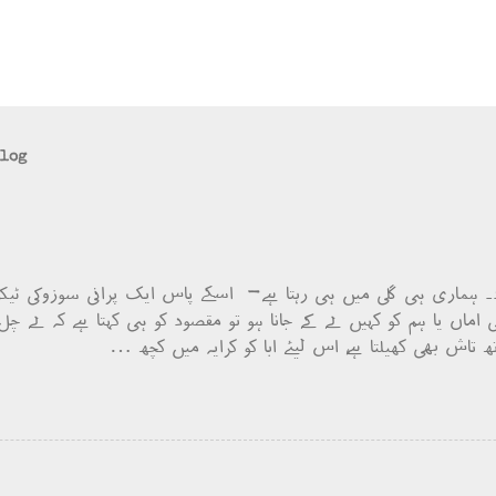
blog
۔ ہماری ہی گلی میں ہی رہتا ہے- اسکے پاس ایک پرانی سوزوکی ٹیک
 اماں یا ہم کو کہیں لے کے جانا ہو تو مقصود کو ہی کہتا ہے کہ لے چل۔
اش بھی کھیلتا ہے، اس لیئے ابا کو کرایہ میں کچھ …