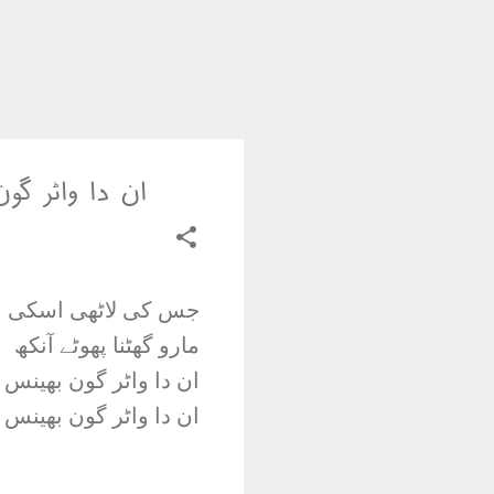
ان دا واٹر گو
جس کی لاٹھی اسکی ب
مارو گھٹنا پھوٹے آنکھ
ان دا واٹر گون بھینس
ان دا واٹر گون بھینس