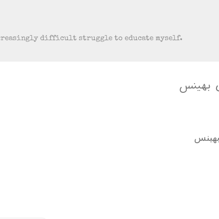
Skip to main content
creasingly difficult struggle to educate myself.
ن بھینس
ھینس