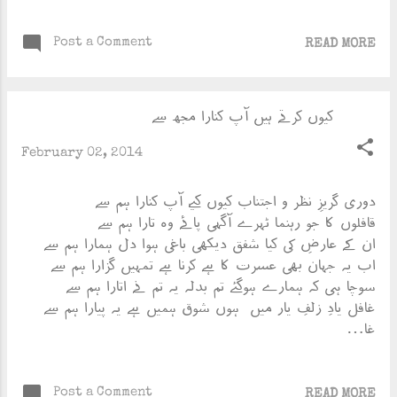
Post a Comment
READ MORE
کیوں کرتے ہیں آپ کنارا مجھ سے
February 02, 2014
دوری گریزِ نظر و اجتناب کیوں کیٰے آپ کنارا ہم سے
قافلوں کا جو رہنما ٹہرے آگہی پائے وہ تارا ہم سے
ان کے عارضِ کی کیا شفق دیکھی باغی ہوا دل ہمارا ہم سے
اب یہ جہان بھی عسرت کا ہے کرنا ہے تمہیں گزارا ہم سے
سوچا ہی کہ ہمارے ہوگئے تم بدلہ یہ تم نے اتارا ہم سے
غافل یادِ زلفِ یار میں ہوں شوق ہمیں ہے یہ پیارا ہم سے
غا…
Post a Comment
READ MORE