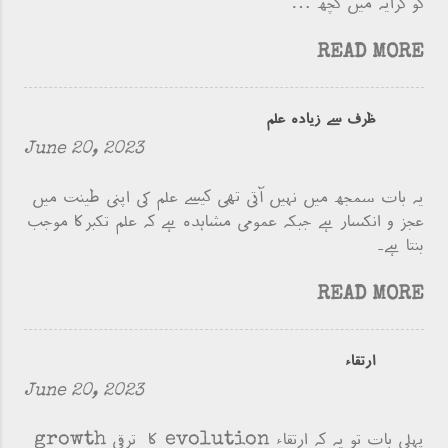
کو کرایہ میں کچھ …
READ MORE
ظرف سے زیادہ علم
June 20, 2023
یہ بات سمجھ میں نہیں آتی تھی کیسے علم کی اپنی طینت میں
عجز و انکسار ہے جبکہ عمومی مشاہدہ ہے کہ علم تکبرکا موجب
بنتا ہے۔
READ MORE
ارتقاء
June 20, 2023
پہلی بات تو یہ کہ ارتقاء evolution کا ترقی growth