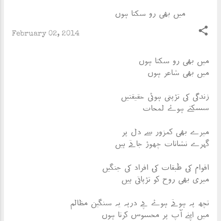
میں بھی رو سکتا ہوں
February 02, 2014
میں بھی رو سکتا ہوں
میں بھی شاعر ہوں
زندگی کی تڑپتی ہوئی حقیقتیں
سسکتے ہوۓ لمحات
میرے بھی کمزور سے دل پر
گہرے نشانات چھوڑ جاتے ہیں
اقوام کی، طبقات کی، افراد کی جنگیں
میری بھی روح کو تڑپاتی ہیں
تچھ پہ ہوتے ہوۓ پے درپہ یہ سنگین مظالم
میں اپنے آپ پر محسوس کرتا ہوں