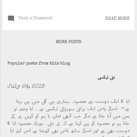
Post a Comment
READ MORE
MORE POSTS
Popular posts from this blog
نئی ٹیکسی
July 24, 2018
ابا کا ایک دوست ہے، مقصود۔ ہماری ہی گلی میں ہی رہتا
ہے- اسکے پاس ایک پرانی سوزوکی ٹیکسی ہے ۔ ابا ویسے تو
بس میں آتا جاتا ہے مگر جب کبھی اماں یا ہم کو کہیں لے کے
جانا ہو تو مقصود کو ہی کہتا ہے کہ لے چل۔ چونکہ مقصود ابا کا
دوست بھی ہے اور اسکے ساتھ تاش بھی کھیلتا ہے، اس لیئے ابا