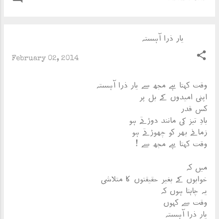
یار ذرا آہستہ
February 02, 2014
وقت کہتا ہے مجھ سے یار ذرا آہستہ
اپنی امیدوں کے بل پر
کس قدر
بادِ تیز کی مانند دوڑتے ہو
زمانے بھر کو چھوڑتے ہو
وقت کہتا ہے مجھ سے !
میں کہ
خوابوں کے بغیر حقیقتوں کا متلاشی
یہ چاہتا ہوں کہ
وقت سے کہوں
یار ذرا آہستہ