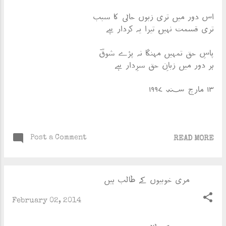
اس دور میں تری زبوں حالی کا سبب
تری قسمت نہیں، تیرا یہ کردار ہے
پاسِ حق تمہیں مہنگا نہ پڑے شوقؔ
ہر دور میں زبانِ حق سرِدار ہے
۱۳ مارچ ؁ ۱۹۹۷
Post a Comment
READ MORE
مری خوبیوں کے طالب ہیں
February 02, 2014