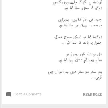
کوششیں کر، کہ چاہے ہوں کیسی
دیکھ کہ، سعیٔ صفا کیا ہے
جب بھی چاہا نگاہیں پھیرلیں
یہ محبت ہے؟ پھر جفا کیا ہے
دیکھنا کیا، ہے اسکی سوچ محال
چھوڑ یہ بات کہ خدا کیا ہے
دل تو دل یاں روبرؤ تو
عقل بھی گم، مجھے ہوا کیا ہے
ہم سفر ہو سفر میں ہم خوش ہیں
گرمی…
Post a Comment
READ MORE