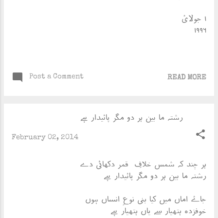
۱ جولایٔ
۱۹۹۶
Post a Comment
READ MORE
رشتہ ما بین ہر دو مگر پائیدار ہے
February 02, 2014
ہر چند کہ شمس خلافِ قمر دکھائی دے
رشتہ ما بین ہر دو مگر پائیدار ہے
جاۓ اماں میں کیا بنی نوعِ انساں ہوں
خوفزدہ ہتھیار سے یاں ہتھیار ہے