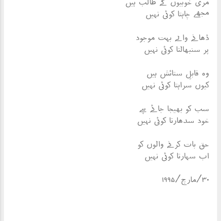
مری خوبیوں کے طالب ہیں
مجھے چاہتا کوئی نہیں
ڈھانے والے بہت موجود
پر سنبھالتا کوئی نہیں
وہ قابلِ ستائش ہیں
کیوں سراہتا کوئی نہیں
سب کو بھیجا جائے ہے
خود سدھارتا کوئی نہیں
حق بات کرنے والوں کو
اب سہارتا کوئی نہیں
۳۰/مارچ/۱۹۹۵