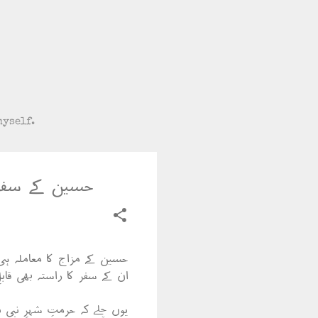
myself.
حسین کے سفر 
حسین کے مزاج کا معاملہ ہی
ان کے سفر کا راستہ بھی قابل
یوں چلے کہ حرمتِ شہرِ نبی ب