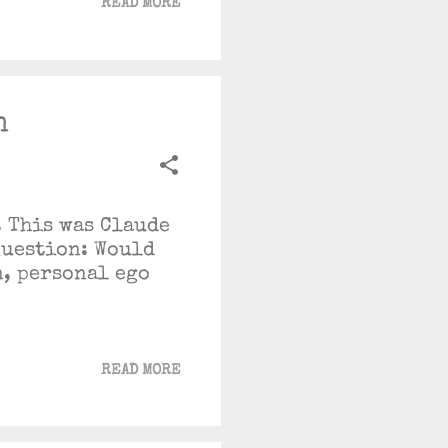
READ MORE
n
. This was Claude
Question: Would
n, personal ego
READ MORE