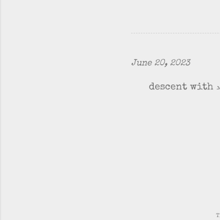
June 20, 2023
پہلی بات تو یہ کہ ارتقاء evolution کا ترقی growth سے کوئی تعلق نہیں، چارلس ڈارون خود descent with
T