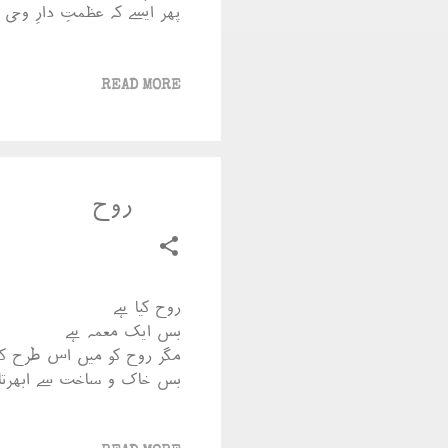
پھر ایسے کہ عظمتِ دارِ وحی ب
READ MORE
روح
روح کیا ہے
بس ایک معمہ ہے
مگر روح کو میں اس طرح کی
بس خاک و ساخت سے ابھرتا