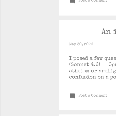
Post a Comment
An 
May 30, 2026
I posed a few que
(Sonnet 4.6) — Op
atheism or areli
confusion on a p
Post a Comment