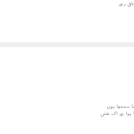
اقی رہے
ا سمجھا ہوں
 ہوا ہے اک نقش