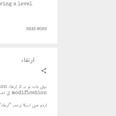
ving a level
READ MORE
ارتقاء
modification کی اصطلاح کو ترجیح دیتا تھا۔
اردو میں اسکا ترجمہ "ارتقاء"