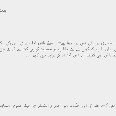
blog
۔ ہماری ہی گلی میں ہی رہتا ہے- اسکے پاس ایک پرانی سوزوکی ٹیک
 اماں یا ہم کو کہیں لے کے جانا ہو تو مقصود کو ہی کہتا ہے کہ لے چل۔
تاش بھی کھیلتا ہے، اس لیئے ابا کو کرایہ میں کچھ …
ھی کیسے علم کی اپنی طینت میں عجز و انکسار ہے جبکہ عمومی مشاہدہ