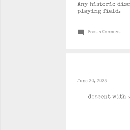
Any historic disc
playing field.
Post a Comment
June 20, 2023
پہلی بات تو یہ کہ ارتقاء evolution کا ترقی growth سے کوئی تعلق نہیں، چارلس ڈارون خود descent with