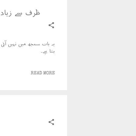
ظرف سے زیادہ
یہ بات سمجھ میں نہیں آتی ت
بنتا ہے۔
READ MORE