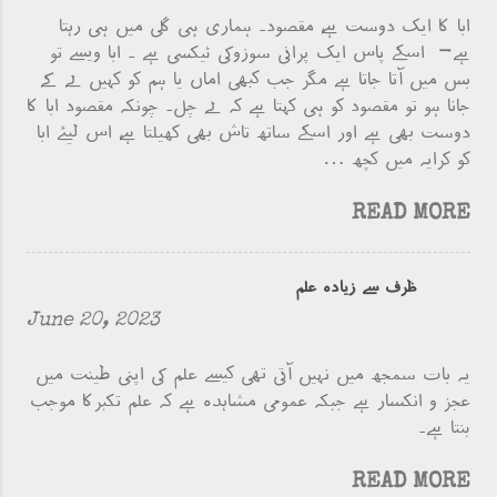
ابا کا ایک دوست ہے، مقصود۔ ہماری ہی گلی میں ہی رہتا
ہے- اسکے پاس ایک پرانی سوزوکی ٹیکسی ہے ۔ ابا ویسے تو
بس میں آتا جاتا ہے مگر جب کبھی اماں یا ہم کو کہیں لے کے
جانا ہو تو مقصود کو ہی کہتا ہے کہ لے چل۔ چونکہ مقصود ابا کا
دوست بھی ہے اور اسکے ساتھ تاش بھی کھیلتا ہے، اس لیئے ابا
کو کرایہ میں کچھ …
READ MORE
ظرف سے زیادہ علم
June 20, 2023
یہ بات سمجھ میں نہیں آتی تھی کیسے علم کی اپنی طینت میں
عجز و انکسار ہے جبکہ عمومی مشاہدہ ہے کہ علم تکبرکا موجب
بنتا ہے۔
READ MORE