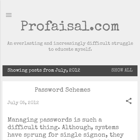
Skip to main content
Profaisal.com
An everlasting and increasingly difficult struggle
to educate myself.
Showing posts from July, 2012
SHOW ALL
P
o
Password Schemes
s
t
July 05, 2012
s
Managing passwords is such a
difficult thing. Although, systems
have sprung for single signon, they